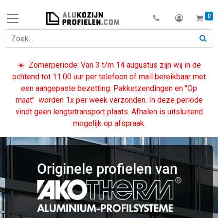
0
☀️
Zomerperiode: Van 3 t/m 14 augustus zijn wij in de
ochtend tot 11.00 uur per telefoon of mail bereikbaar met
een aangepaste bezetting. Pakketzendingen en "Op
maat" worden 1x per week verzonden. In dez​e periode
vindt geen lengtetransport plaats. Afhalen is uitsluitend
mogelijk op afspraak.
Originele profielen van