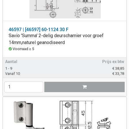
46597 | [46597] 60-1124 30 F
Savio 'Summa' 2-delig deurscharnier voor groef
14mm,naturel geanodiseerd
Voorraad ≥ 5
Aantal
Prijs ex btw
1 - 9
€
38,85
Vanaf 10
€
33,78