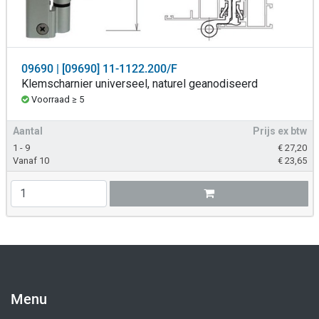
09690 | [09690] 11-1122.200/F
Klemscharnier universeel, naturel geanodiseerd
Voorraad ≥ 5
Aantal
Prijs ex btw
1 - 9
€
27,20
Vanaf 10
€
23,65
Menu