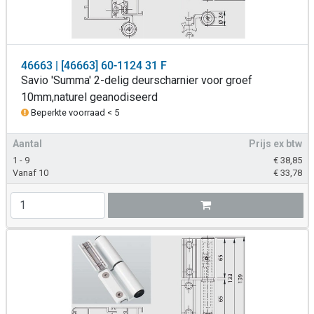
46663 | [46663] 60-1124 31 F
Savio 'Summa' 2-delig deurscharnier voor groef
10mm,naturel geanodiseerd
Beperkte voorraad < 5
Aantal
Prijs ex btw
1 - 9
€
38,85
Vanaf 10
€
33,78