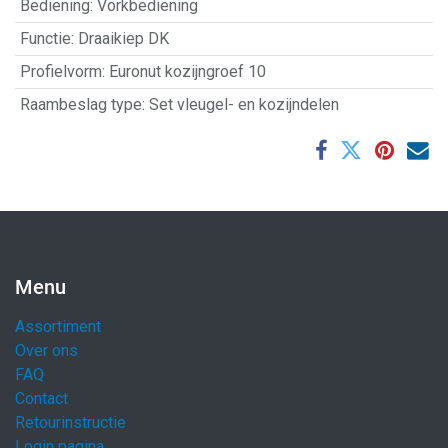
Bediening
:
Vorkbediening
Functie
:
Draaikiep DK
Profielvorm
:
Euronut kozijngroef 10
Raambeslag type
:
Set vleugel- en kozijndelen
Menu
Assortiment
Over ons
FAQ
Contact
Retourinstructie
Login pagina