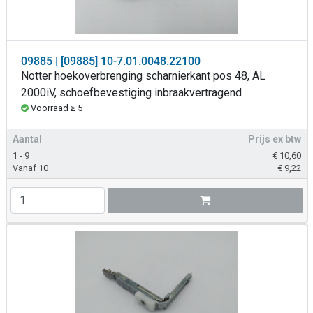
09885 | [09885] 10-7.01.0048.22100
Notter hoekoverbrenging scharnierkant pos 48, AL
2000iV, schoefbevestiging inbraakvertragend
Voorraad ≥ 5
Aantal
Prijs ex btw
1 - 9
€
10,60
Vanaf 10
€
9,22