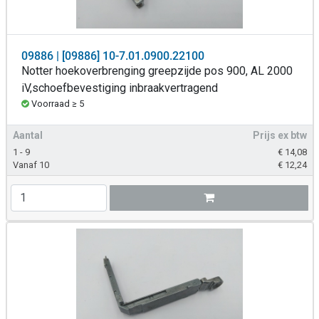
09886 | [09886] 10-7.01.0900.22100
Notter hoekoverbrenging greepzijde pos 900, AL 2000
iV,schoefbevestiging inbraakvertragend
Voorraad ≥ 5
Aantal
Prijs ex btw
1 - 9
€
14,08
Vanaf 10
€
12,24