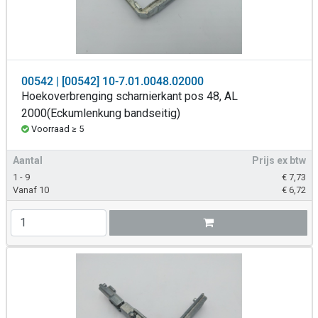
00542 | [00542] 10-7.01.0048.02000
Hoekoverbrenging scharnierkant pos 48, AL
2000(Eckumlenkung bandseitig)
Voorraad ≥ 5
Aantal
Prijs ex btw
1 - 9
€
7,73
Vanaf 10
€
6,72