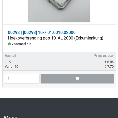
00293 | [00293] 10-7.01.0010.02000
Hoekoverbrenging pos 10, AL 2000 (Eckumlenkung)
Voorraad ≥ 5
Aantal
Prijs ex btw
1 - 9
€
8,86
Vanaf 10
€
7,70
Menu