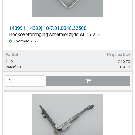
14399 | [14399] 10-7.01.0048.32500
Hoekoverbrenging scharnierzijde AL15 VDL
Voorraad ≥ 5
Aantal
Prijs ex btw
1 - 9
€
10,70
Vanaf 10
€
9,30