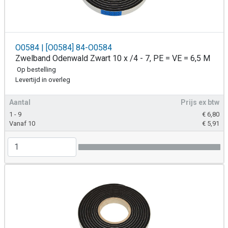
O0584 | [O0584] 84-O0584
Zwelband Odenwald Zwart 10 x /4 - 7, PE = VE = 6,5 M
Op bestelling
Levertijd in overleg
Aantal
Prijs ex btw
1 - 9
€
6,80
Vanaf 10
€
5,91