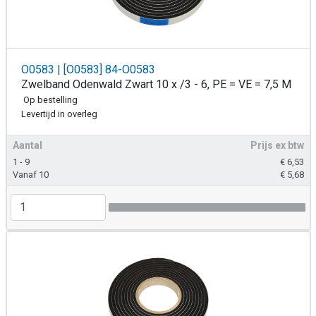
O0583 | [O0583] 84-O0583
Zwelband Odenwald Zwart 10 x /3 - 6, PE = VE = 7,5 M
Op bestelling
Levertijd in overleg
Aantal
Prijs ex btw
1 - 9
€
6,53
Vanaf 10
€
5,68