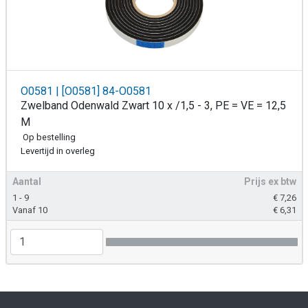
O0581 | [O0581] 84-O0581
Zwelband Odenwald Zwart 10 x /1,5 - 3, PE = VE = 12,5
M
Op bestelling
Levertijd in overleg
Aantal
Prijs ex btw
1 - 9
€
7,26
Vanaf 10
€
6,31