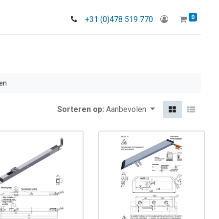
0
+31 (0)478 519 770
en
Sorteren op:
Aanbevolen