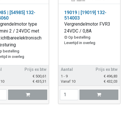
85 | [54985] 132-
19019 | [19019] 132-
4060
514003
grendelmotor type
Vergrendelmotor FVR3
mini 2 / 24VDC met
24VDC / 0,8A
ichtbareelektronisch
Op bestelling
Levertijd in overleg
esturing
p bestelling
rtijd in overleg
l
Prijs ex btw
Aantal
Prijs ex btw
€
500,61
1 - 9
€
496,83
 10
€
435,31
Vanaf 10
€
432,03