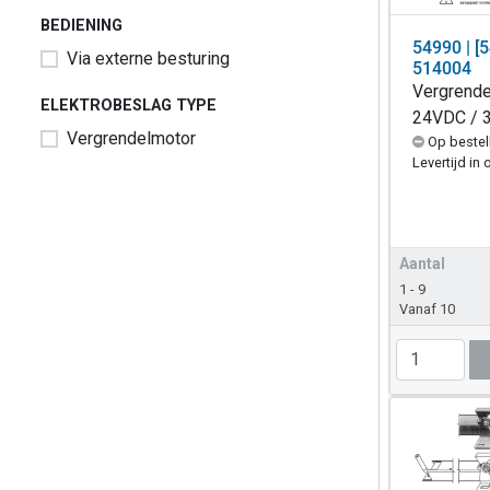
BEDIENING
54990 | [
Via externe besturing
514004
Vergrend
ELEKTROBESLAG TYPE
24VDC / 3
Vergrendelmotor
Op bestel
Levertijd in 
Aantal
1 - 9
Vanaf 10