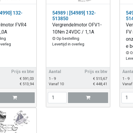
54990] 132-
54989 | [54989] 132-
549
513850
51
elmotor FVR4
Vergrendelmotor OFV1-
Ver
,0A
10Nm 24VDC / 1,1A
FV 
ling
Op bestelling
onz
overleg
Levertijd in overleg
e b
O
Leve
Prijs ex btw
Aantal
Prijs ex btw
Aanta
€
591,03
1 - 9
€
515,67
1 - 9
€
513,94
Vanaf 10
€
448,41
Vanaf