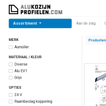
Assortiment
​Aan de slag
MERK
Producten
Aumüller
MATERIAAL / KLEUR
Diverse
Alu EV1
Grijs
OPTIES
24 V
Raambeslag koppeling