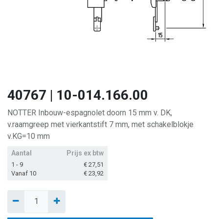
40767 | 10-014.166.00
NOTTER Inbouw-espagnolet doorn 15 mm v. DK,
v.raamgreep met vierkantstift 7 mm, met schakelblokje
v.KG=10 mm
Aantal
Prijs ex btw
1 - 9
€
27,51
Vanaf 10
€
23,92