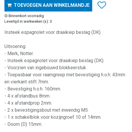
TOEVOEGEN AAN WINKELMANDJE
Binnenkort voorradig
Levertijd in werkweken (±): 3
Insteek espagnolet voor draaikiep beslag (DK).
Uitvoering:
- Merk, Notter.
- Insteek espagnolet voor draaikiep beslag (DK).
- Voorzien van ingebouwd blokkeerstuk.
- Toepasbaar voor raamgreep met bevestiging h.o.h. 43mm
en vierkant stift 7mm.
- Bevestiging h.o.h. 160mm.
- 4 x afstandbus 8mm.
- 4 x afstandprop 2mm.
- 2 x bevestigingsbout met inwendig M5.
- 1 x schakelblok voor kozijngroef 10 of 14mm.
- Doorn (D) 15mm.