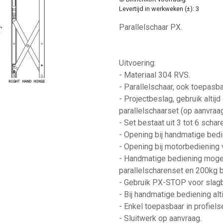
Levertijd in werkweken (±): 3
Parallelschaar PX.
Uitvoering:
- Materiaal 304 RVS.
- Parallelschaar, ook toepasb
- Projectbeslag, gebruik altij
parallelschaarset (op aanvraag
- Set bestaat uit 3 tot 6 schar
- Opening bij handmatige bed
- Opening bij motorbediening
- Handmatige bediening mogel
parallelscharenset en 200kg b
- Gebruik PX-STOP voor slagbe
- Bij handmatige bediening a
- Enkel toepasbaar in profiel
- Sluitwerk op aanvraag.