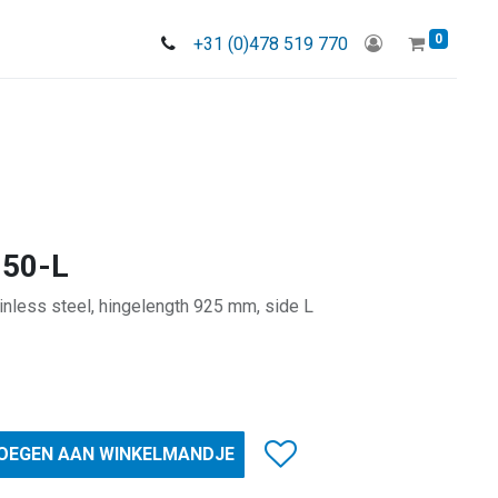
0
+31 (0)478 519 770
950-L
ainless steel, hingelength 925 mm, side L
OEGEN AAN WINKELMANDJE