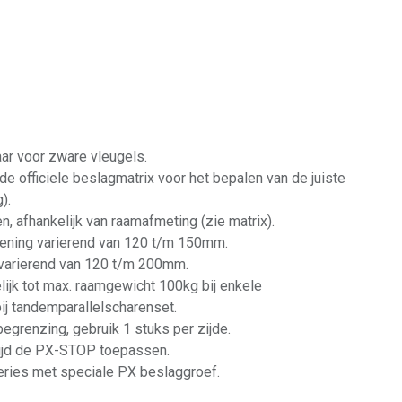
aar voor zware vleugels.
d de officiele beslagmatrix voor het bepalen van de juiste
).
en, afhankelijk van raamafmeting (zie matrix).
iening varierend van 120 t/m 150mm.
 varierend van 120 t/m 200mm.
ijk tot max. raamgewicht 100kg bij enkele
ij tandemparallelscharenset.
grenzing, gebruik 1 stuks per zijde.
ltijd de PX-STOP toepassen.
series met speciale PX beslaggroef.