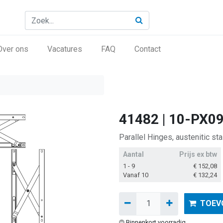
Over ons
Vacatures
FAQ
Contact
41482 | 10-PX0
Parallel Hinges, austenitic st
Aantal
Prijs ex btw
1 - 9
€
152,08
Vanaf 10
€
132,24
TOEV
Binnenkort voorradig