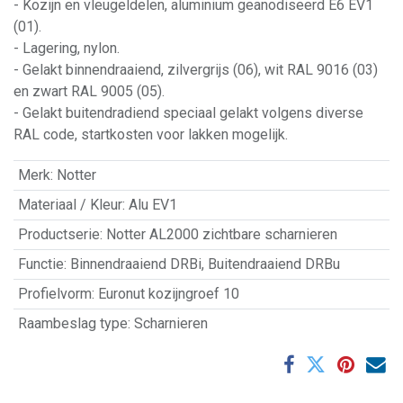
- Kozijn en vleugeldelen, aluminium geanodiseerd E6 EV1
(01).
- Lagering, nylon.
- Gelakt binnendraaiend, zilvergrijs (06), wit RAL 9016 (03)
en zwart RAL 9005 (05).
- Gelakt buitendradiend speciaal gelakt volgens diverse
RAL code, startkosten voor lakken mogelijk.
Merk
:
Notter
Materiaal / Kleur
:
Alu EV1
Productserie
:
Notter AL2000 zichtbare scharnieren
Functie
:
Binnendraaiend DRBi
,
Buitendraaiend DRBu
Profielvorm
:
Euronut kozijngroef 10
Raambeslag type
:
Scharnieren