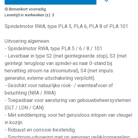
Binnenkort voorradig
Levertijd in werkweken (±): 3
Spindelmotor RWA, type PLA 5, PLA 6, PLA 8 of PLA 101.
Uitvoering algemeen:
- Spindelmotor RWA, type PLA 5 / 6 / 8 / 101.
- Leverbaar in type S2 (met geintegreerde stop), S3 (met
geintegr. terugloop van spindel-as naar 0-stand bij
hervatting stroom na stroomuitval), S4 (met impuls
generator, externe uitschakeling verplicht).
- Geschikt voor natuurlijke rook- / warmteafvoer of
beluchting (NRA / RWA).
- Toepasbaar voor aansturing van gebouwbeheersystemen
(GLT / LON / CAN).
- Met einddemping, voor het geruisloos inlopen van vleugel
in kozijn.
- Robuust en corrosie-bestendig.
- Synchroon-uitvoering met op aanvraag gelijkloopregeling