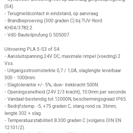
(S4).
- Terugmeldcontact in eindstand, op aanvraag.
- Brandbeproeving (300 graden C) bij TUV-Nord
KH04/3782.2.
- VdS-Bauteilprufung G 505007.
Uitvoering PLA 5-S3 of S4:
- Aansluitspanning 24V DC, maximale rimpel (voeding) 2
Vss.
- Uitgangsstroomsterkte 0,7 / 1,0A, slaglengte leverbaar
300 - 1000mm.
- Slagtolerantie +/- 5%, duw- trekkracht 500N.
- Openingssnelheid (24V 2/3 kracht), 10.0mm per seconde.
- Vandaal-bestendig tot 12000N, beschermingsgraad IP65.
- Bedrijfstemp. -5, +75 graden C, stang rond ca. 36mm,
lengte 302 + slag.
- Temperatuurstabiliteit B.300 graden C (volgens DIN EN
12101/2).