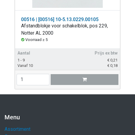
00516 | [00516] 10-5.13.0229.00105
Afstandblokje voor schakelblok, pos 229,
Notter AL 2000
Voorraad ≥ 5
Aantal
Prijs ex btw
1 - 9
€
0,21
Vanaf 10
€
0,18
Menu
Assortiment