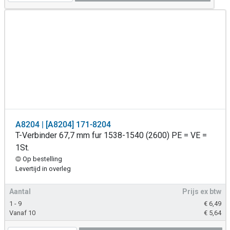
A8204 | [A8204] 171-8204
T-Verbinder 67,7 mm fur 1538-1540 (2600) PE = VE =
1St.
Op bestelling
Levertijd in overleg
Aantal
Prijs ex btw
1 - 9
€
6,49
Vanaf 10
€
5,64