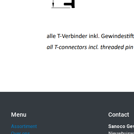
Menu
Contact
Assortiment
Sanoco Ge
Over ons
Nieuwhuisw