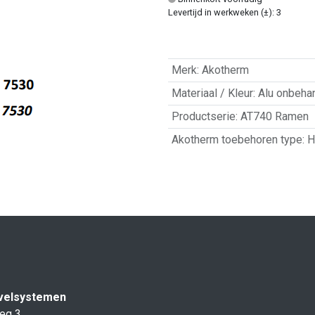
Levertijd in werkweken (±): 3
Merk
:
Akotherm
Materiaal / Kleur
:
Alu onbeha
Productserie
:
AT740 Ramen
Akotherm toebehoren type
:
H
velsystemen
eg 3