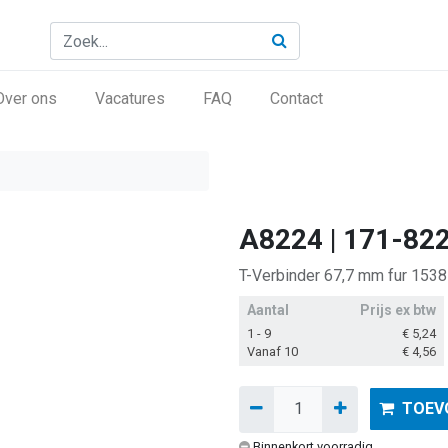
Over ons
Vacatures
FAQ
Contact
A8224 | 171-82
T-Verbinder 67,7 mm fur 1538
Aantal
Prijs ex btw
1 - 9
€
5,24
Vanaf 10
€
4,56
TOEV
Binnenkort voorradig