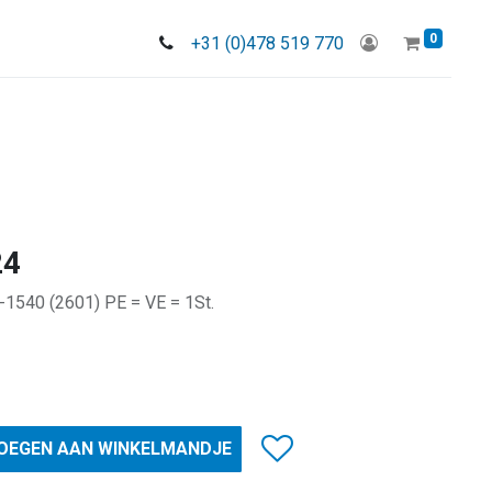
0
+31 (0)478 519 770
24
-1540 (2601) PE = VE = 1St.
OEGEN AAN WINKELMANDJE