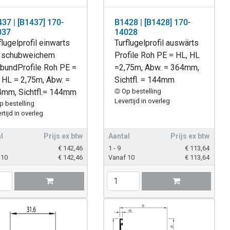
37 | [B1437] 170-
B1428 | [B1428] 170-
037
14028
flugelprofil einwarts
Turflugelprofil auswärts
t schubweichem
Profile Roh PE = HL, HL
bundProfile Roh PE =
=2,75m, Abw. = 364mm,
 HL = 2,75m, Abw. =
Sichtfl. = 144mm
mm, Sichtfl.= 144mm
Op bestelling
Levertijd in overleg
p bestelling
rtijd in overleg
l
Prijs ex btw
Aantal
Prijs ex btw
€
142,46
1 - 9
€
113,64
 10
€
142,46
Vanaf 10
€
113,64