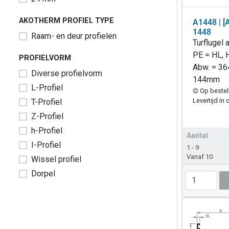
AKOTHERM PROFIEL TYPE
A1448 | [
1448
Raam- en deur profielen
Turflugel
PE = HL, 
PROFIELVORM
Abw. = 364
Diverse profielvorm
144mm
L-Profiel
Op bestel
Levertijd in 
T-Profiel
Z-Profiel
h-Profiel
Aantal
I-Profiel
1 - 9
Vanaf 10
Wissel profiel
Dorpel