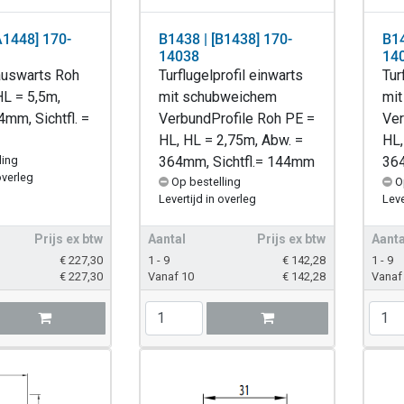
A1448] 170-
B1438 | [B1438] 170-
B14
14038
14
 auswarts Roh
Turflugelprofil einwarts
Tur
HL = 5,5m,
mit schubweichem
mi
mm, Sichtfl. =
VerbundProfile Roh PE =
Ver
HL, HL = 2,75m, Abw. =
HL,
ling
364mm, Sichtfl.= 144mm
364
overleg
Op bestelling
O
Levertijd in overleg
Leve
Prijs ex btw
Aantal
Prijs ex btw
Aanta
€
227,30
1 - 9
€
142,28
1 - 9
€
227,30
Vanaf 10
€
142,28
Vanaf