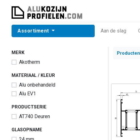
Assortiment
​Aan de slag
MERK
Producten
Akotherm
MATERIAAL / KLEUR
Alu onbehandeld
Alu EV1
PRODUCTSERIE
AT740 Deuren
GLASOPNAME
24 mm