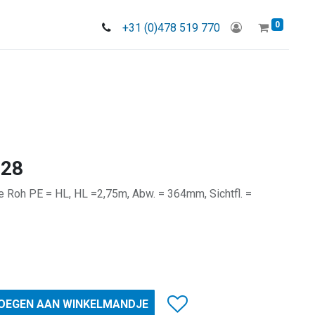
0
+31 (0)478 519 770
028
ile Roh PE = HL, HL =2,75m, Abw. = 364mm, Sichtfl. =
OEGEN AAN WINKELMANDJE