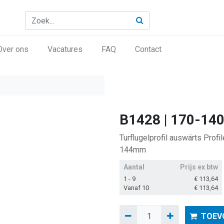
Over ons
Vacatures
FAQ
Contact
B1428 | 170-14
Turflugelprofil auswärts Prof
144mm
Aantal
Prijs ex btw
1 - 9
€
113,64
Vanaf 10
€
113,64
TOEV