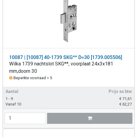
10087 | [10087] 40-1739 SKG** D=30 [1739.005506]
Wilka 1739 nachtslot SKG**, voorplaat 24x3x181
mm,doorn 30
Beperkte voorraad < 5
Aantal
Prijs ex btw
1 - 9
€
71,61
Vanaf 10
€
62,27