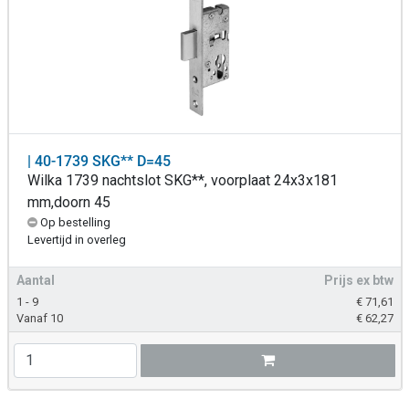
| 40-1739 SKG** D=45
Wilka 1739 nachtslot SKG**, voorplaat 24x3x181
mm,doorn 45
Op bestelling
Levertijd in overleg
Aantal
Prijs ex btw
1 - 9
€
71,61
Vanaf 10
€
62,27