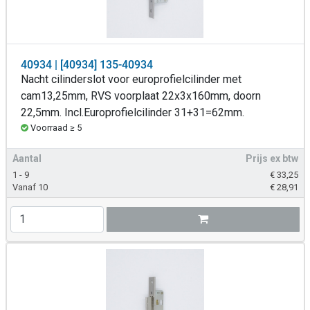
40934 | [40934] 135-40934
Nacht cilinderslot voor europrofielcilinder met
cam13,25mm, RVS voorplaat 22x3x160mm, doorn
22,5mm. Incl.Europrofielcilinder 31+31=62mm.
Voorraad ≥ 5
Aantal
Prijs ex btw
1 - 9
€
33,25
Vanaf 10
€
28,91