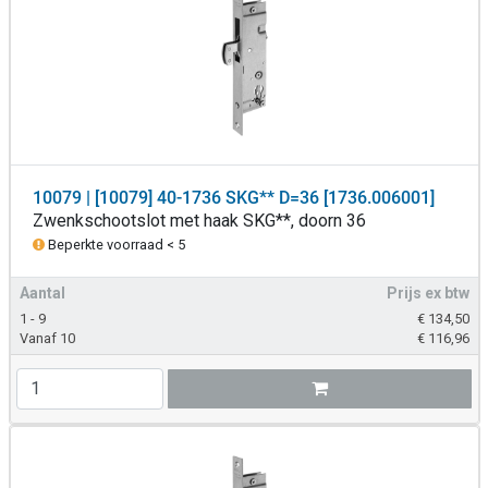
10079 | [10079] 40-1736 SKG** D=36 [1736.006001]
Zwenkschootslot met haak SKG**, doorn 36
Beperkte voorraad < 5
Aantal
Prijs ex btw
1 - 9
€
134,50
Vanaf 10
€
116,96