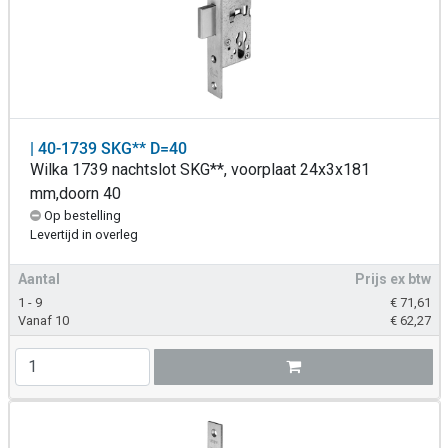
| 40-1739 SKG** D=40
Wilka 1739 nachtslot SKG**, voorplaat 24x3x181
mm,doorn 40
Op bestelling
Levertijd in overleg
Aantal
Prijs ex btw
1 - 9
€
71,61
Vanaf 10
€
62,27