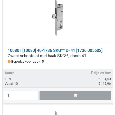
10080 | [10080] 40-1736 SKG** D=41 [1736.005602]
Zwenkschootslot met haak SKG**, doorn 41
Beperkte voorraad < 5
Aantal
Prijs ex btw
1 - 9
€
134,50
Vanaf 10
€
116,96