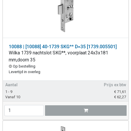
10088 | [10088] 40-1739 SKG** D=35 [1739.005501]
Wilka 1739 nachtslot SKG**, voorplaat 24x3x181
mm,doorn 35
Op bestelling
Levertijd in overleg
Aantal
Prijs ex btw
1 - 9
€
71,61
Vanaf 10
€
62,27