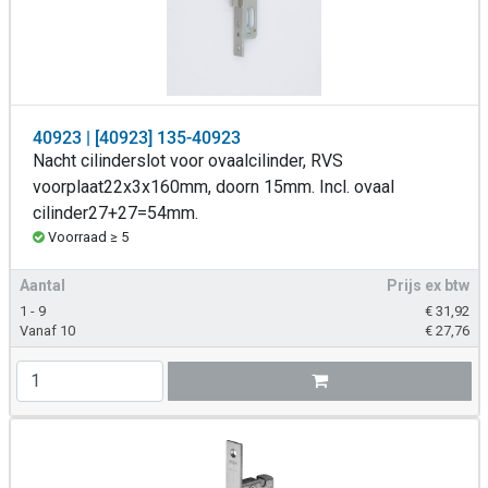
40923 | [40923] 135-40923
Nacht cilinderslot voor ovaalcilinder, RVS
voorplaat22x3x160mm, doorn 15mm. Incl. ovaal
cilinder27+27=54mm.
Voorraad ≥ 5
Aantal
Prijs ex btw
1 - 9
€
31,92
Vanaf 10
€
27,76