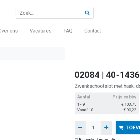
Over ons
Vacatures
FAQ
Contact
02084 | 40-143
Zwenkschootslot met haak, d
Aantal
Prijs ex btw
1 - 9
€
103,75
Vanaf 10
€
90,22
TOEV
Binnenkort voorradig