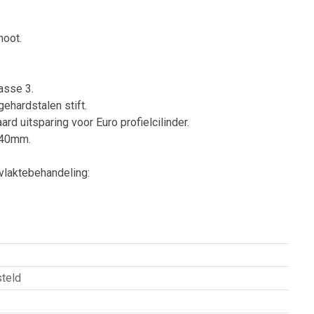
hoot.
asse 3.
ehardstalen stift.
ard uitsparing voor Euro profielcilinder.
f 40mm.
vlaktebehandeling:
teld