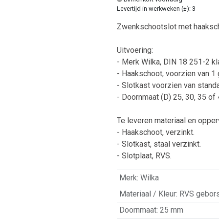
Levertijd in werkweken (±): 3
Zwenkschootslot met haaksc
Uitvoering:
- Merk Wilka, DIN 18 251-2 kl
- Haakschoot, voorzien van 1 g
- Slotkast voorzien van standa
- Doornmaat (D) 25, 30, 35 o
Te leveren materiaal en opper
- Haakschoot, verzinkt.
- Slotkast, staal verzinkt.
- Slotplaat, RVS.
Merk
:
Wilka
Materiaal / Kleur
:
RVS gebors
Doornmaat
:
25 mm