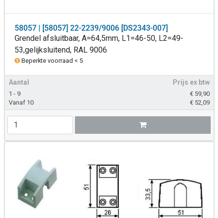
58057 | [58057] 22-2239/9006 [DS2343-007]
Grendel afsluitbaar, A=64,5mm, L1=46-50, L2=49-
53,gelijksluitend, RAL 9006
Beperkte voorraad < 5
Aantal
Prijs ex btw
1 - 9
€
59,90
Vanaf 10
€
52,09