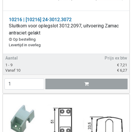
10216 | [10216] 24-3012.3072
Sluitkom voor oplegslot 3012.2097, uitvoering Zamac
antraciet gelakt
Op bestelling
Levertijd in overleg
Aantal
Prijs ex btw
1 - 9
€
7,21
Vanaf 10
€
6,27