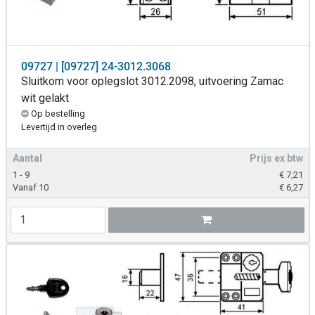
09727 | [09727] 24-3012.3068
Sluitkom voor oplegslot 3012.2098, uitvoering Zamac
wit gelakt
Op bestelling
Levertijd in overleg
Aantal
Prijs ex btw
1 - 9
€
7,21
Vanaf 10
€
6,27