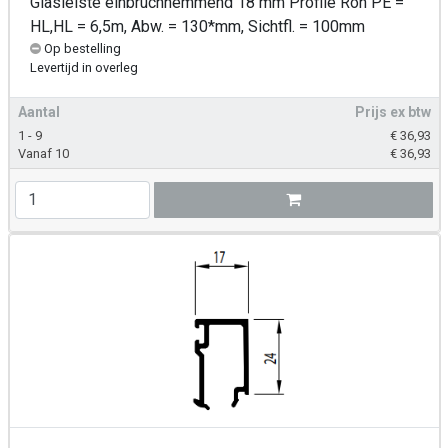
Glasleiste einbruchhemmend 18 mm Profile Roh PE =
HL,HL = 6,5m, Abw. = 130*mm, Sichtfl. = 100mm
Op bestelling
Levertijd in overleg
Aantal
Prijs ex btw
1 - 9
€
36,93
Vanaf 10
€
36,93