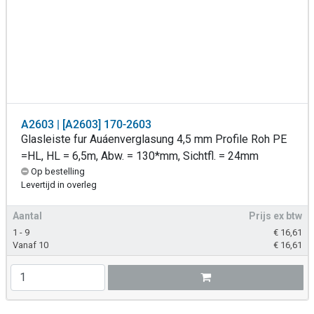
A2603 | [A2603] 170-2603
Glasleiste fur Auáenverglasung 4,5 mm Profile Roh PE
=HL, HL = 6,5m, Abw. = 130*mm, Sichtfl. = 24mm
Op bestelling
Levertijd in overleg
Aantal
Prijs ex btw
1 - 9
€
16,61
Vanaf 10
€
16,61