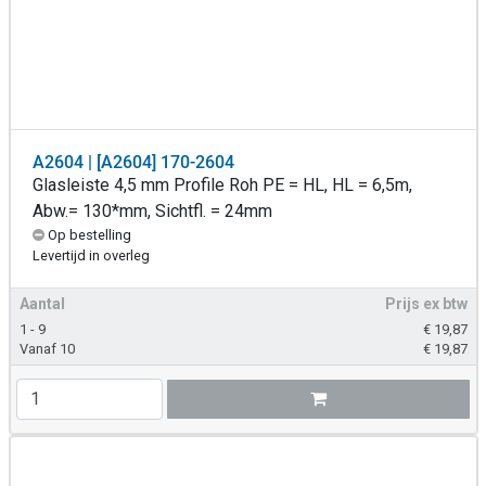
A2604 | [A2604] 170-2604
Glasleiste 4,5 mm Profile Roh PE = HL, HL = 6,5m,
Abw.= 130*mm, Sichtfl. = 24mm
Op bestelling
Levertijd in overleg
Aantal
Prijs ex btw
1 - 9
€
19,87
Vanaf 10
€
19,87