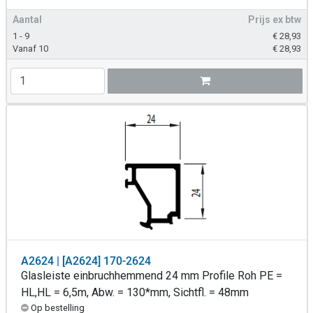
Aantal
Prijs ex btw
1 - 9
€
28,93
Vanaf 10
€
28,93
A2624 | [A2624] 170-2624
Glasleiste einbruchhemmend 24 mm Profile Roh PE =
HL,HL = 6,5m, Abw. = 130*mm, Sichtfl. = 48mm
Op bestelling