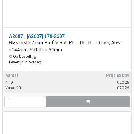
A2607 | [A2607] 170-2607
Glasleiste 7 mm Profile Roh PE = HL, HL = 6,5m, Abw.
=144mm, Sichtfl. = 31mm
Op bestelling
Levertijd in overleg
Aantal
Prijs ex btw
1 - 9
€
20,26
Vanaf 10
€
20,26