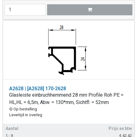
A2628 | [A2628] 170-2628
Glasleiste einbruchhemmend 28 mm Profile Roh PE =
HL,HL = 6,5m, Abw. = 130*mm, Sichtfl. = 52mm
Op bestelling
Levertijd in overleg
Aantal
Prijs ex btw
1 - 9
€
42,42