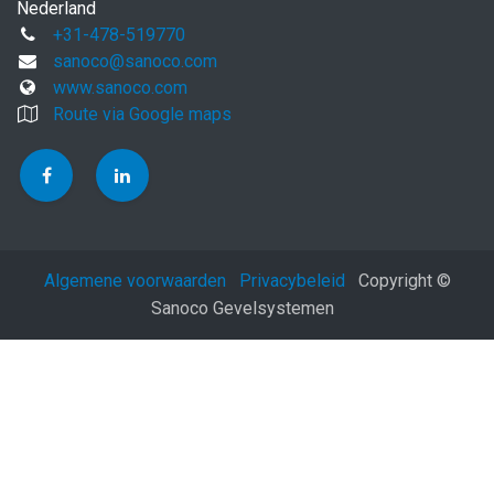
Nederland
+31-478-519770
sanoco@sanoco.com
www.sanoco.com
Route via Google maps
Algemene voorwaarden
Privacybeleid
Copyright ©
Sanoco Gevelsystemen