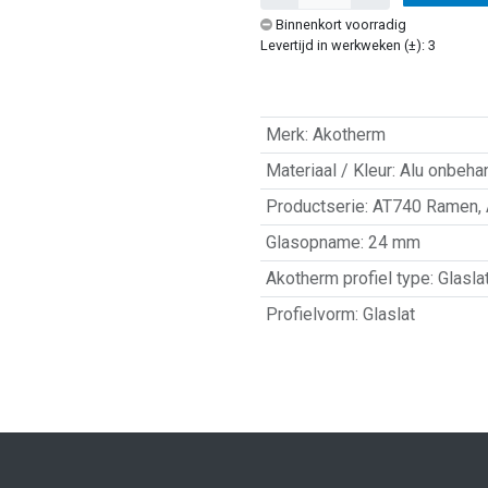
Binnenkort voorradig
Levertijd in werkweken (±): 3
Merk
:
Akotherm
Materiaal / Kleur
:
Alu onbeha
Productserie
:
AT740 Ramen
,
Glasopname
:
24 mm
Akotherm profiel type
:
Glasla
Profielvorm
:
Glaslat