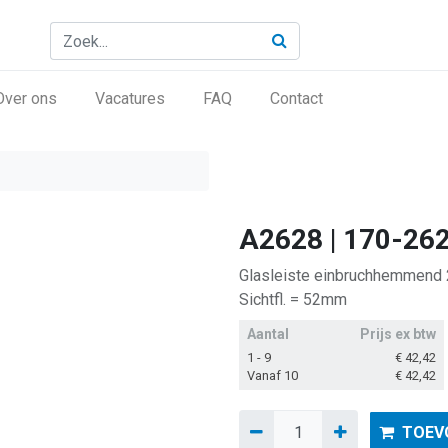
Over ons
Vacatures
FAQ
Contact
A2628 | 170-26
Glasleiste einbruchhemmend 
Sichtfl. = 52mm
Aantal
Prijs ex btw
1 - 9
€
42,42
Vanaf 10
€
42,42
TOEV