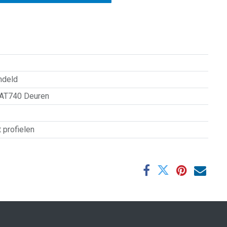
ndeld
AT740 Deuren
t profielen