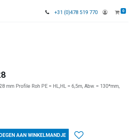
0
+31 (0)478 519 770
28
28 mm Profile Roh PE = HL,HL = 6,5m, Abw. = 130*mm,
OEGEN AAN WINKELMANDJE