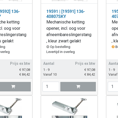
19592] 136-
19591 | [19591] 136-
195
Y
40807SKY
40
he ketting
Mechanische ketting
Mec
cl. oog voor
opener, incl. oog voor
ope
eslingerstang
afneembareslingerstang
afn
js gelakt
, kleur zwart gelakt
, k
ling
Op bestelling
B
overleg
Levertijd in overleg
Prijs ex btw
Aantal
Prijs ex btw
Aanta
€
97,08
1 - 9
€
97,08
1 - 9
€
84,42
Vanaf 10
€
84,42
Vanaf