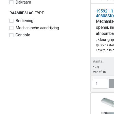
Dakraam
19592 | [
RAAMBESLAG TYPE
40808SK
Bediening
Mechanisc
opener, in
Mechanische aandrijving
afneembar
Console
, kleur gri
Op bestel
Levertijd in 
Aantal
1 - 9
Vanaf 10