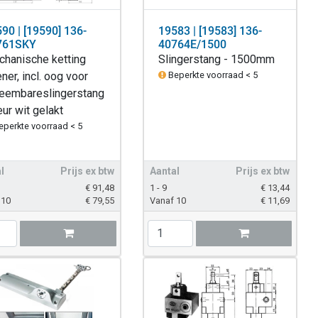
90 | [19590] 136-
19583 | [19583] 136-
761SKY
40764E/1500
hanische ketting
Slingerstang - 1500mm
ner, incl. oog voor
Beperkte voorraad < 5
eembareslingerstang
leur wit gelakt
eperkte voorraad < 5
l
Prijs ex btw
Aantal
Prijs ex btw
€
91,48
1 - 9
€
13,44
 10
€
79,55
Vanaf 10
€
11,69