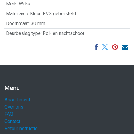
Merk
:
Wilka
Materiaal / Kleur
:
RVS geborsteld
Doornmaat
:
30 mm
Deurbeslag type
:
Rol- en nachtschoot
Menu
Assortiment
Over ons
FAQ
Contact
Retourinstructie