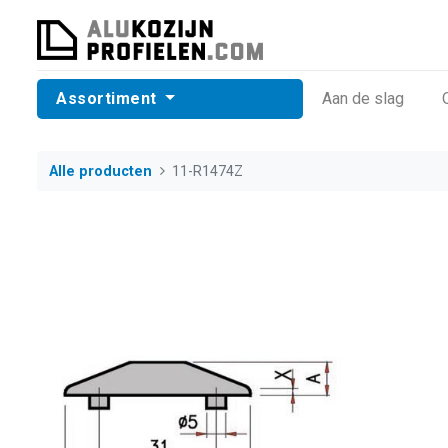
Assortiment
​Aan de slag
Alle producten
11-R1474Z