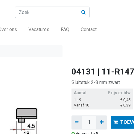
Over ons
Vacatures
FAQ
Contact
04131 | 11-R14
Sluitstuk 2-8 mm zwart
Aantal
Prijs ex btw
1 - 9
€
0,45
Vanaf 10
€
0,39
TOEV
Voorraad ≥ 5