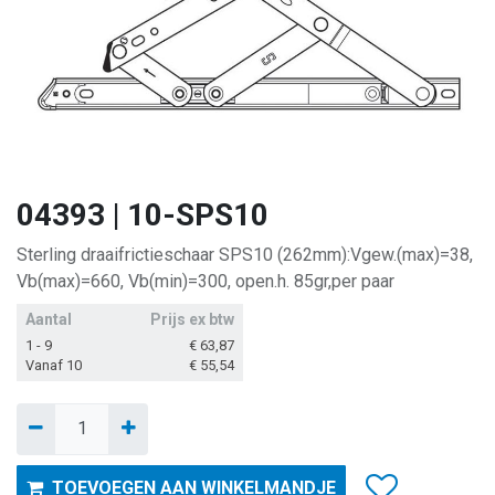
04393 | 10-SPS10
Sterling draaifrictieschaar SPS10 (262mm):Vgew.(max)=38,
Vb(max)=660, Vb(min)=300, open.h. 85gr,per paar
Aantal
Prijs ex btw
1 - 9
€
63,87
Vanaf 10
€
55,54
TOEVOEGEN AAN WINKELMANDJE