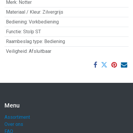
Merk
:
Notter
Materiaal / Kleur
:
Zilvergrijs
Bediening
:
Vorkbediening
Functie
:
Stolp ST
Raambeslag type
:
Bediening
Veiligheid
:
Afsluitbaar
Menu
Assortiment
Over ons
FAQ