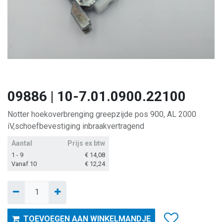
09886 | 10-7.01.0900.22100
Notter hoekoverbrenging greepzijde pos 900, AL 2000
iV,schoefbevestiging inbraakvertragend
Aantal
Prijs ex btw
1 - 9
€
14,08
Vanaf 10
€
12,24
TOEVOEGEN AAN WINKELMANDJE