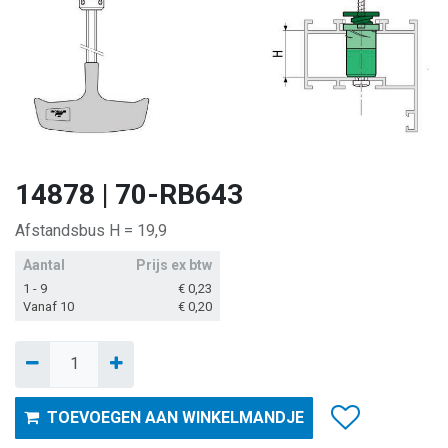
14878 | 70-RB643
Afstandsbus H = 19,9
Aantal
Prijs ex btw
1 - 9
€
0,23
Vanaf 10
€
0,20
TOEVOEGEN AAN WINKELMANDJE