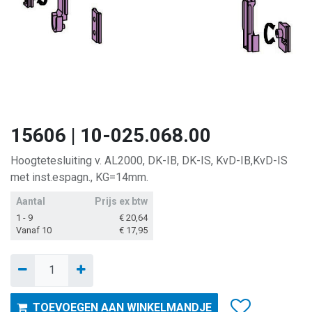
15606 | 10-025.068.00
Hoogtetesluiting v. AL2000, DK-IB, DK-IS, KvD-IB,KvD-IS
met inst.espagn., KG=14mm.
Aantal
Prijs ex btw
1 - 9
€
20,64
Vanaf 10
€
17,95
TOEVOEGEN AAN WINKELMANDJE