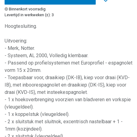
Binnenkort voorradig
Levertijd in werkweken (±): 3
Hoogtesluiting.
Uitvoering:
- Merk, Notter.
- Systeem, AL 2000, Volledig klembaar.
- Passend op profielsystemen met Europrofiel - espagnolet
vorm 15 x 20mm.
- Toepasbaar voor, draaikiep (DK-IB), kiep voor draai (KVD-
IB), met inboorespagnolet en draaikiep (DK-IS), kiep voor
draai (KVD-IS), met insteekespagnolet.
- 1 x hoekoverbrenging voorzien van bladveren en vorkspie
(vleugeldeel).
- 1 x koppelstuk (vleugeldeel).
- 2 x sluitstuk met sluitnok, excentrisch nastelbaar + 1 -
1mm (kozijndeel).
- 2 x sluitstuk (vleugeldeel).