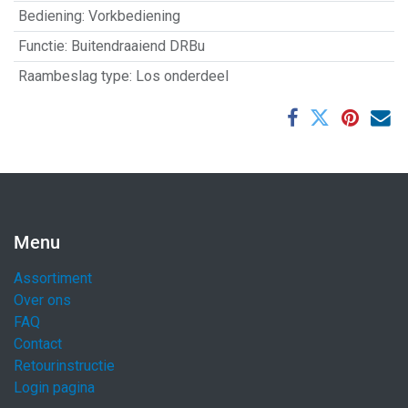
Bediening
:
Vorkbediening
Functie
:
Buitendraaiend DRBu
Raambeslag type
:
Los onderdeel
Menu
Assortiment
Over ons
FAQ
Contact
Retourinstructie
Login pagina