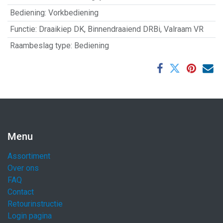
Bediening
:
Vorkbediening
Functie
:
Draaikiep DK
,
Binnendraaiend DRBi
,
Valraam VR
Raambeslag type
:
Bediening
Menu
Assortiment
Over ons
FAQ
Contact
Retourinstructie
Login pagina