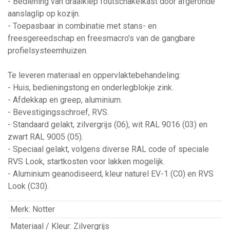
- Bediening van draaikiep foutschakelkast door afgeronde
aanslaglip op kozijn.
- Toepasbaar in combinatie met stans- en
freesgereedschap en freesmacro's van de gangbare
profielsysteemhuizen.
Te leveren materiaal en oppervlaktebehandeling:
- Huis, bedieningstong en onderlegblokje zink.
- Afdekkap en greep, aluminium.
- Bevestigingsschroef, RVS.
- Standaard gelakt, zilvergrijs (06), wit RAL 9016 (03) en
zwart RAL 9005 (05).
- Speciaal gelakt, volgens diverse RAL code of speciale
RVS Look, startkosten voor lakken mogelijk.
- Aluminium geanodiseerd, kleur naturel EV-1 (C0) en RVS
Look (C30).
Merk
:
Notter
Materiaal / Kleur
:
Zilvergrijs