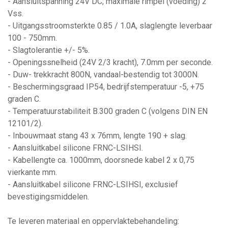
- Aansluitspanning 24V DC, maximale rimpel (voeding) 2
Vss.
- Uitgangsstroomsterkte 0.85 / 1.0A, slaglengte leverbaar
100 - 750mm.
- Slagtolerantie +/- 5%.
- Openingssnelheid (24V 2/3 kracht), 7.0mm per seconde.
- Duw- trekkracht 800N, vandaal-bestendig tot 3000N.
- Beschermingsgraad IP54, bedrijfstemperatuur -5, +75
graden C.
- Temperatuurstabiliteit B.300 graden C (volgens DIN EN
12101/2).
- Inbouwmaat stang 43 x 76mm, lengte 190 + slag.
- Aansluitkabel silicone FRNC-LSIHSI.
- Kabellengte ca. 1000mm, doorsnede kabel 2 x 0,75
vierkante mm.
- Aansluitkabel silicone FRNC-LSIHSI, exclusief
bevestigingsmiddelen.
Te leveren materiaal en oppervlaktebehandeling: