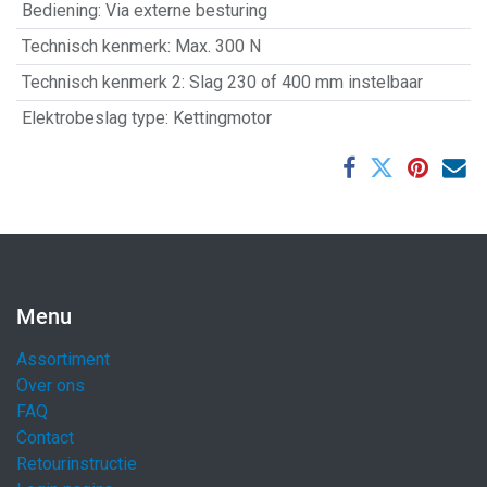
Bediening
:
Via externe besturing
Technisch kenmerk
:
Max. 300 N
Technisch kenmerk 2
:
Slag 230 of 400 mm instelbaar
Elektrobeslag type
:
Kettingmotor
Menu
Assortiment
Over ons
FAQ
Contact
Retourinstructie