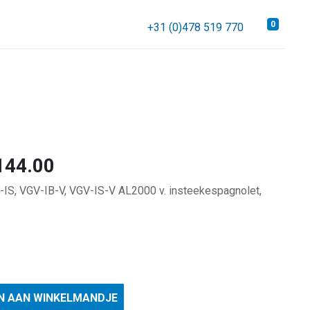
0
+31 (0)478 519 770
144.00
V-IS, VGV-IB-V, VGV-IS-V AL2000 v. insteekespagnolet,
N AAN WINKELMANDJE