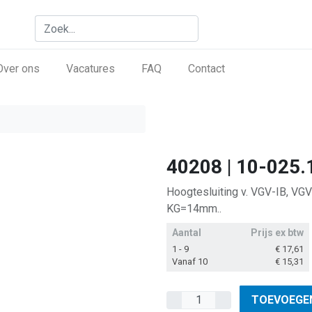
Over ons
Vacatures
FAQ
Contact
40208 | 10-025.
Hoogtesluiting v. VGV-IB, VG
KG=14mm..
Aantal
Prijs ex btw
1 - 9
€
17,61
Vanaf 10
€
15,31
TOEVOEGE