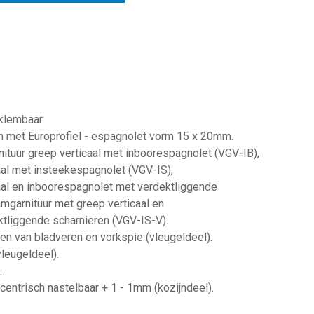
klembaar.
 met Europrofiel - espagnolet vorm 15 x 20mm.
ituur greep verticaal met inboorespagnolet (VGV-IB),
aal met insteekespagnolet (VGV-IS),
caal en inboorespagnolet met verdektliggende
amgarnituur met greep verticaal en
tliggende scharnieren (VGV-IS-V).
en van bladveren en vorkspie (vleugeldeel).
vleugeldeel).
.
excentrisch nastelbaar + 1 - 1mm (kozijndeel).