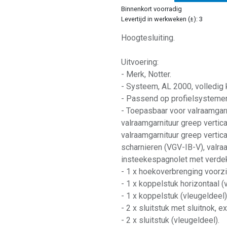
Binnenkort voorradig
Levertijd in werkweken (±): 3
Hoogtesluiting.
Uitvoering:
- Merk, Notter.
- Systeem, AL 2000, volledig 
- Passend op profielsystemen
- Toepasbaar voor valraamgarn
valraamgarnituur greep vertic
valraamgarnituur greep verti
scharnieren (VGV-IB-V), valra
insteekespagnolet met verdek
- 1 x hoekoverbrenging voorzi
- 1 x koppelstuk horizontaal (
- 1 x koppelstuk (vleugeldeel)
- 2 x sluitstuk met sluitnok, 
- 2 x sluitstuk (vleugeldeel).