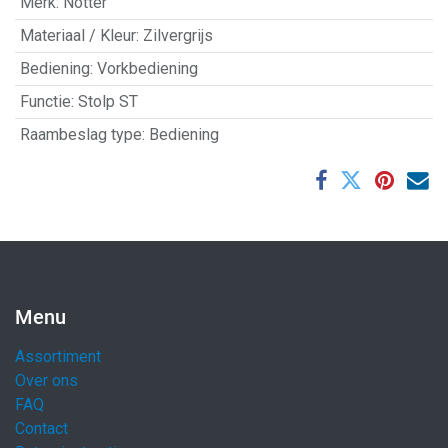
Merk
:
Notter
Materiaal / Kleur
:
Zilvergrijs
Bediening
:
Vorkbediening
Functie
:
Stolp ST
Raambeslag type
:
Bediening
Menu
Assortiment
Over ons
FAQ
Contact