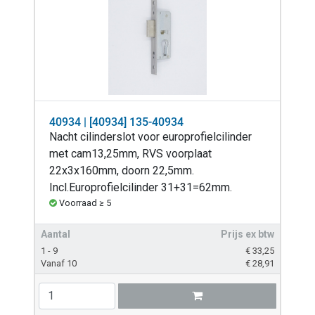
40934 | [40934] 135-40934
Nacht cilinderslot voor europrofielcilinder
met cam13,25mm, RVS voorplaat
22x3x160mm, doorn 22,5mm.
Incl.Europrofielcilinder 31+31=62mm.
Voorraad ≥ 5
Aantal
Prijs ex btw
1 - 9
€
33,25
Vanaf 10
€
28,91