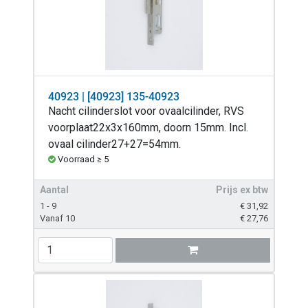
40923 | [40923] 135-40923
Nacht cilinderslot voor ovaalcilinder, RVS
voorplaat22x3x160mm, doorn 15mm. Incl.
ovaal cilinder27+27=54mm.
Voorraad ≥ 5
Aantal
Prijs ex btw
1 - 9
€
31,92
Vanaf 10
€
27,76