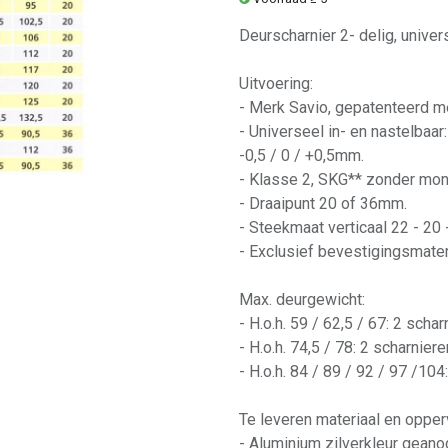
Deurscharnier 2- delig, univer
Uitvoering:
- Merk Savio, gepatenteerd m
- Universeel in- en nastelbaar
-0,5 / 0 / +0,5mm.
- Klasse 2, SKG** zonder mont
- Draaipunt 20 of 36mm.
- Steekmaat verticaal 22 - 20
- Exclusief bevestigingsmater
Max. deurgewicht:
- H.o.h. 59 / 62,5 / 67: 2 sch
- H.o.h. 74,5 / 78: 2 scharnie
- H.o.h. 84 / 89 / 92 / 97 /10
Te leveren materiaal en opper
- Aluminium zilverkleur geano