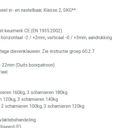
seel in- en nastelbaar, Klasse 2, SKG**.
et keurmerk CE (EN 1935:2002).
: horizontaal -2 / +2mm, verticaal -0 / +3mm, aandrukking
age dievenklauwen. Zie instructie groep 60.2.7.
 - 22mm (Duits boorpatroon).
iaal.
arnieren 160kg, 3 scharnieren 180kg
ren 120kg, 3 scharnieren 140kg
4: 2 scharnieren 100kg, 3 scharnieren 120kg
vlaktebehandeling:
diseerd (F).