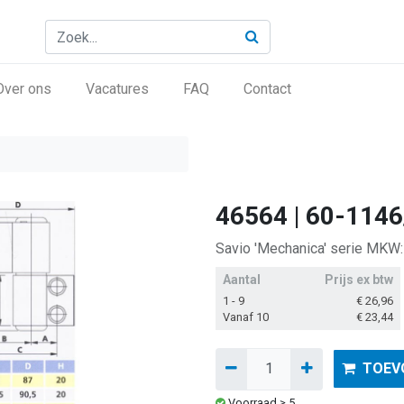
Over ons
Vacatures
FAQ
Contact
46564 | 60-1146
Savio 'Mechanica' serie MKW:
Aantal
Prijs ex btw
1 - 9
€
26,96
Vanaf 10
€
23,44
TOEV
Voorraad ≥ 5