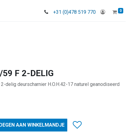
0
+31 (0)478 519 770
/59 F 2-DELIG
 2-delig deurscharnier H.O.H.42-17 naturel geanodiseerd
OEGEN AAN WINKELMANDJE