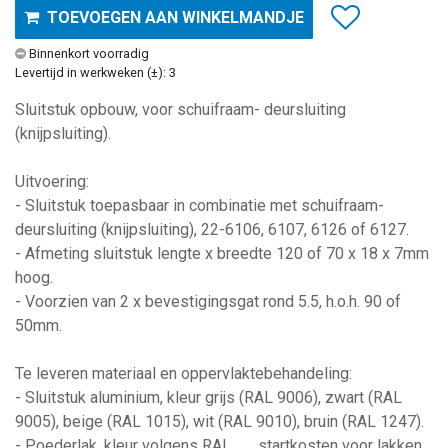
TOEVOEGEN AAN WINKELMANDJE
Binnenkort voorradig
Levertijd in werkweken (±): 3
Sluitstuk opbouw, voor schuifraam- deursluiting
(knijpsluiting).
Uitvoering:
- Sluitstuk toepasbaar in combinatie met schuifraam-
deursluiting (knijpsluiting), 22-6106, 6107, 6126 of 6127.
- Afmeting sluitstuk lengte x breedte 120 of 70 x 18 x 7mm
hoog.
- Voorzien van 2 x bevestigingsgat rond 5.5, h.o.h. 90 of
50mm.
Te leveren materiaal en oppervlaktebehandeling:
- Sluitstuk aluminium, kleur grijs (RAL 9006), zwart (RAL
9005), beige (RAL 1015), wit (RAL 9010), bruin (RAL 1247).
- Poederlak, kleur volgens RAL .... , startkosten voor lakken