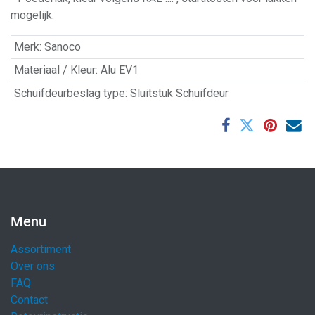
mogelijk.
Merk
:
Sanoco
Materiaal / Kleur
:
Alu EV1
Schuifdeurbeslag type
:
Sluitstuk Schuifdeur
Menu
Assortiment
Over ons
FAQ
Contact