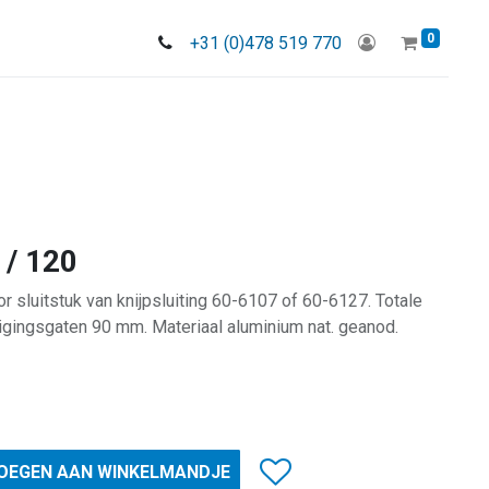
0
+31 (0)478 519 770
 / 120
 sluitstuk van knijpsluiting 60-6107 of 60-6127. Totale
igingsgaten 90 mm. Materiaal aluminium nat. geanod.
OEGEN AAN WINKELMANDJE