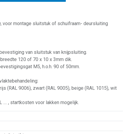
, voor montage sluitstuk of schuifraam- deursluiting
bevestiging van sluitstuk van knijpsluiting.
 breedte 120 of 70 x 10 x 3mm dik.
bevestigingsgat M5, h.o.h. 90 of 50mm.
vlaktebehandeling:
rijs (RAL 9006), zwart (RAL 9005), beige (RAL 1015), wit
.... , startkosten voor lakken mogelijk.