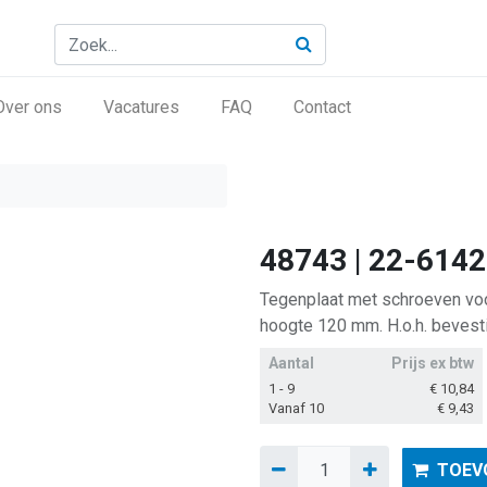
Over ons
Vacatures
FAQ
Contact
48743 | 22-6142
Tegenplaat met schroeven voor
hoogte 120 mm. H.o.h. bevest
Aantal
Prijs ex btw
1 - 9
€
10,84
Vanaf 10
€
9,43
TOEV