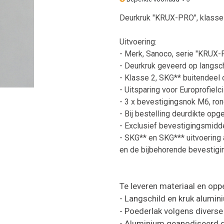
Deurkruk "KRUX-PRO", klasse
Uitvoering:
- Merk, Sanoco, serie "KRUX-
- Deurkruk geveerd op langsch
- Klasse 2, SKG** buitendeel 
- Uitsparing voor Europrofielc
- 3 x bevestigingsnok M6, ro
- Bij bestelling deurdikte opg
- Exclusief bevestigingsmidde
- SKG** en SKG*** uitvoering 
en de bijbehorende bevestigin
Te leveren materiaal en opp
- Langschild en kruk alumin
- Poederlak volgens diverse 
- Aluminium geanodiseerd ge