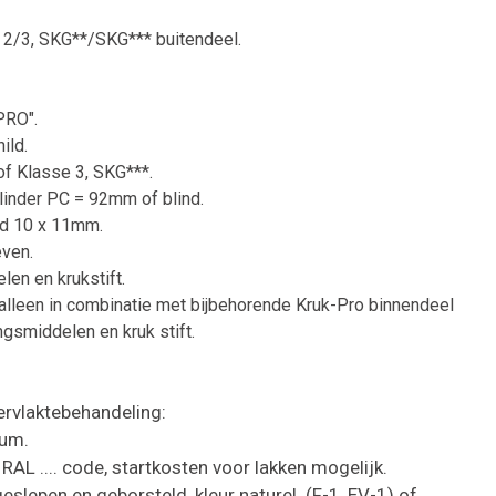
 2/3, SKG**/SKG*** buitendeel.
PRO".
ild.
of Klasse 3, SKG***.
ilinder PC = 92mm of blind.
nd 10 x 11mm.
even.
len en krukstift.
alleen in combinatie met bijbehorende Kruk-Pro binnendeel
gsmiddelen en kruk stift.
ervlaktebehandeling:
ium.
RAL .... code, startkosten voor lakken mogelijk.
slepen en geborsteld, kleur naturel. (F-1, EV-1) of