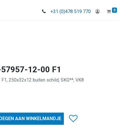
0
+31 (0)478 519 770
-57957-12-00 F1
F1, 250x32x12 buiten schild, SKG**, VK8
OEGEN AAN WINKELMANDJE