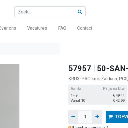
Over ons
Vacatures
FAQ
Contact
57957 | 50-SAN
KRUX-PRO kruk Zalduna, PC0, 
Aantal
Prijs ex btw
1 - 9
€
49,44
Vanaf 10
€
42,99
TOEV
Beperkte voorraad < 5