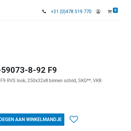
0
+31 (0)478 519 770
-59073-8-92 F9
F9 RVS look, 250x32x8 binnen schild, SKG**, VK8
OEGEN AAN WINKELMANDJE