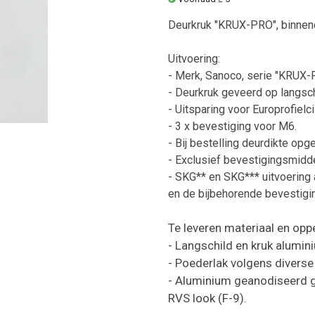
Deurkruk "KRUX-PRO", binnen
Uitvoering:
- Merk, Sanoco, serie "KRUX-
- Deurkruk geveerd op langsch
- Uitsparing voor Europrofielc
- 3 x bevestiging voor M6.
- Bij bestelling deurdikte opg
- Exclusief bevestigingsmidde
- SKG** en SKG*** uitvoering 
en de bijbehorende bevestigin
Te leveren materiaal en opp
- Langschild en kruk alumin
- Poederlak volgens diverse 
- Aluminium geanodiseerd ge
RVS look (F-9).