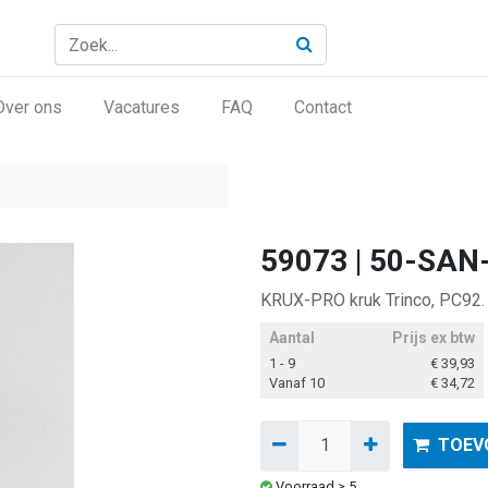
Over ons
Vacatures
FAQ
Contact
59073 | 50-SAN
KRUX-PRO kruk Trinco, PC92. 
Aantal
Prijs ex btw
1 - 9
€
39,93
Vanaf 10
€
34,72
TOEV
Voorraad ≥ 5