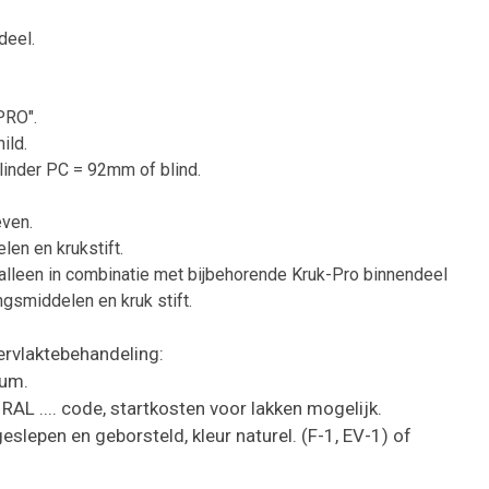
deel.
PRO".
ild.
ilinder PC = 92mm of blind.
even.
len en krukstift.
alleen in combinatie met bijbehorende Kruk-Pro binnendeel
gsmiddelen en kruk stift.
ervlaktebehandeling:
ium.
RAL .... code, startkosten voor lakken mogelijk.
slepen en geborsteld, kleur naturel. (F-1, EV-1) of