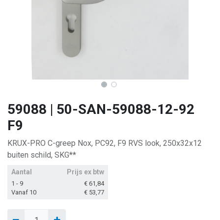
59088 | 50-SAN-59088-12-92
F9
KRUX-PRO C-greep Nox, PC92, F9 RVS look, 250x32x12
buiten schild, SKG**
Aantal
Prijs ex btw
1 - 9
€
61,84
Vanaf 10
€
53,77