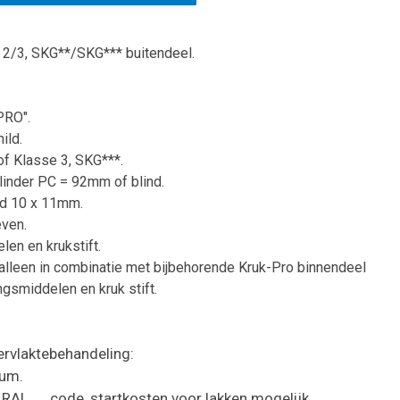
 2/3, SKG**/SKG*** buitendeel.
PRO".
ild.
of Klasse 3, SKG***.
ilinder PC = 92mm of blind.
nd 10 x 11mm.
even.
len en krukstift.
alleen in combinatie met bijbehorende Kruk-Pro binnendeel
gsmiddelen en kruk stift.
ervlaktebehandeling:
ium.
RAL .... code, startkosten voor lakken mogelijk.