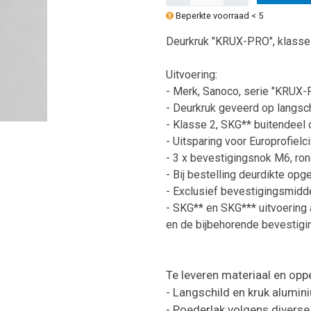
Beperkte voorraad < 5
Deurkruk "KRUX-PRO", klasse
Uitvoering:
- Merk, Sanoco, serie "KRUX-
- Deurkruk geveerd op langsch
- Klasse 2, SKG** buitendeel 
- Uitsparing voor Europrofielc
- 3 x bevestigingsnok M6, ro
- Bij bestelling deurdikte opg
- Exclusief bevestigingsmidde
- SKG** en SKG*** uitvoering 
en de bijbehorende bevestigin
Te leveren materiaal en opp
- Langschild en kruk alumin
- Poederlak volgens diverse 