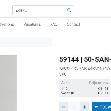
Over ons
Vacatures
FAQ
Contact
59144 | 50-SAN
KRUX-PRO kruk Zalduna, PC92,
VK8
Aantal
Prijs ex btw
1 - 9
€
81,78
Vanaf 10
€
71,11
TOEV