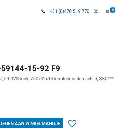
0
+31 (0)478 519 770
-59144-15-92 F9
 F9 RVS look, 250x32x15 kerntrek buiten schild, SKG***,
OEGEN AAN WINKELMANDJE