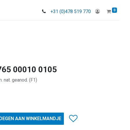
0
+31 (0)478 519 770
1765 00010 0105
 nat. geanod. (F1)
OEGEN AAN WINKELMANDJE