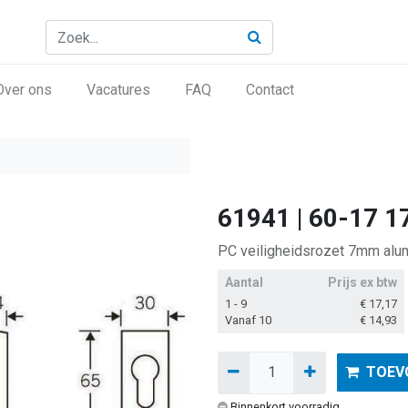
Over ons
Vacatures
FAQ
Contact
61941 | 60-17 
PC veiligheidsrozet 7mm alum.
Aantal
Prijs ex btw
1 - 9
€
17,17
Vanaf 10
€
14,93
TOEV
Binnenkort voorradig