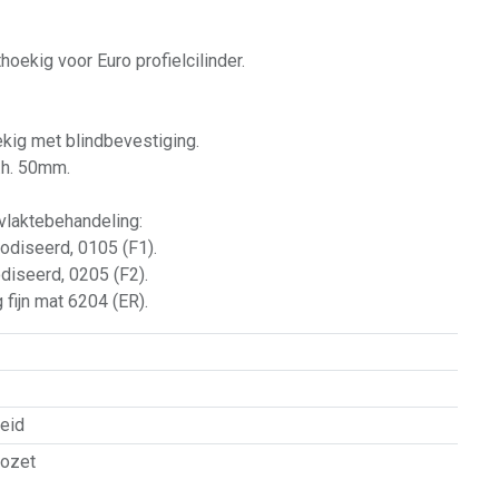
hoekig voor Euro profielcilinder.
ekig met blindbevestiging.
o.h. 50mm.
vlaktebehandeling:
nodiseerd, 0105 (F1).
odiseerd, 0205 (F2).
fijn mat 6204 (ER).
eid
rozet