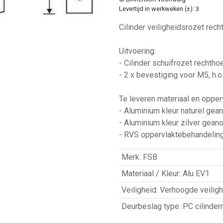
Levertijd in werkweken (±): 3
Cilinder veiligheidsrozet recht
Uitvoering:
- Cilinder schuifrozet rechtho
- 2 x bevestiging voor M5, h.
Te leveren materiaal en opper
- Aluminium kleur naturel gea
- Aluminium kleur zilver gean
- RVS oppervlaktebehandeling 
Merk
:
FSB
Materiaal / Kleur
:
Alu EV1
Veiligheid
:
Verhoogde veiligh
Deurbeslag type
:
PC cilinder