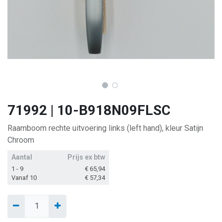
71992 | 10-B918N09FLSC
Raamboom rechte uitvoering links (left hand), kleur Satijn
Chroom
Aantal
Prijs ex btw
1 - 9
€
65,94
Vanaf 10
€
57,34