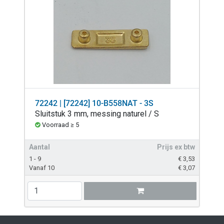
72242 | [72242] 10-B558NAT - 3S
Sluitstuk 3 mm, messing naturel / S
Voorraad ≥ 5
Aantal
Prijs ex btw
1 - 9
€
3,53
Vanaf 10
€
3,07