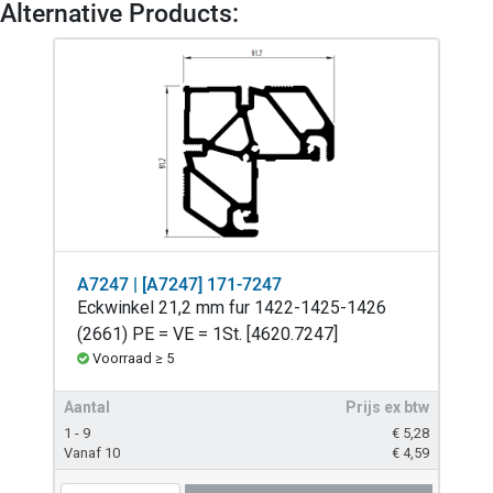
Alternative Products:
A7247 | [A7247] 171-7247
Eckwinkel 21,2 mm fur 1422-1425-1426
(2661) PE = VE = 1St. [4620.7247]
Voorraad ≥ 5
Aantal
Prijs ex btw
1 - 9
€
5,28
Vanaf 10
€
4,59