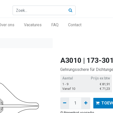
Over ons
Vacatures
FAQ
Contact
A3010 | 173-30
Gehrungsschere für Dichtung
Aantal
Prijs ex btw
1 - 9
€
81,91
Vanaf 10
€
71,23
TOEV
Binnenkort voorradig