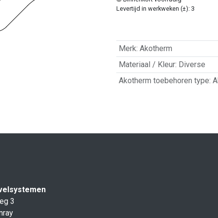
Levertijd in werkweken (±): 3
Merk
:
Akotherm
Materiaal / Kleur
:
Diverse
Akotherm toebehoren type
:
A
velsystemen
eg 3
nray