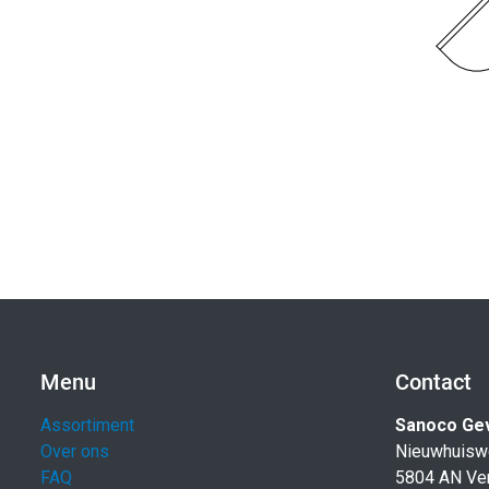
Menu
Contact
Assortiment
Sanoco Ge
Over ons
Nieuwhuisw
FAQ
5804 AN Ve