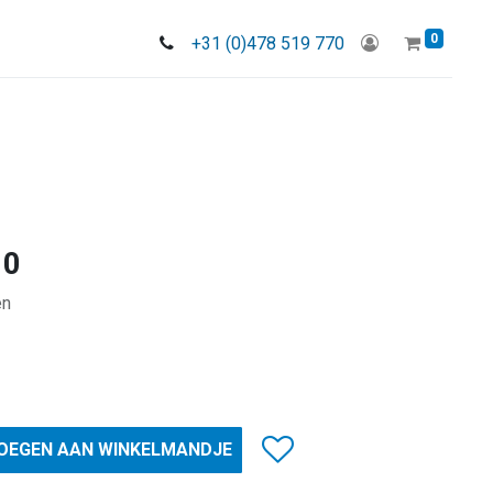
0
+31 (0)478 519 770
10
en
OEGEN AAN WINKELMANDJE