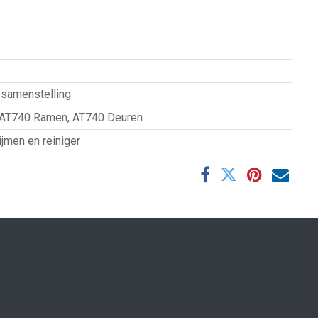
samenstelling
AT740 Ramen
,
AT740 Deuren
ijmen en reiniger