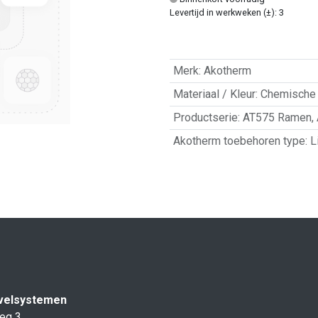
Levertijd in werkweken (±): 3
Merk
:
Akotherm
Materiaal / Kleur
:
Chemische 
Productserie
:
AT575 Ramen
,
Akotherm toebehoren type
:
L
velsystemen
eg 3