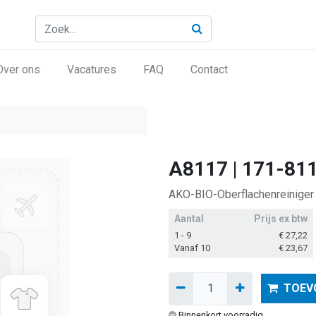
Over ons
Vacatures
FAQ
Contact
A8117 | 171-81
AKO-BIO-Oberflachenreiniger 
Aantal
Prijs ex btw
1 - 9
€
27,22
Vanaf 10
€
23,67
TOEV
Binnenkort voorradig