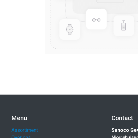
Menu
Contact
Assortiment
Sanoco Ge
Over ons
Nieuwhuisw