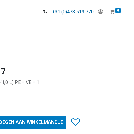
0
+31 (0)478 519 770
17
(1,0 L) PE = VE = 1
OEGEN AAN WINKELMANDJE