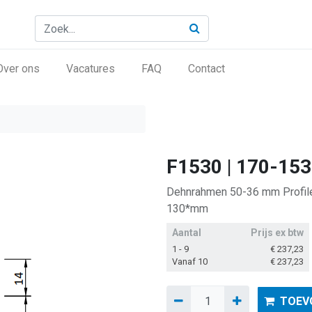
Over ons
Vacatures
FAQ
Contact
F1530 | 170-15
Dehnrahmen 50-36 mm Profile 
130*mm
Aantal
Prijs ex btw
1 - 9
€
237,23
Vanaf 10
€
237,23
TOEV