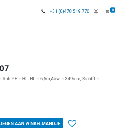
0
+31 (0)478 519 770
307
Roh PE = HL, HL = 6,5m,Abw. = 349mm, Sichtfl. =
OEGEN AAN WINKELMANDJE