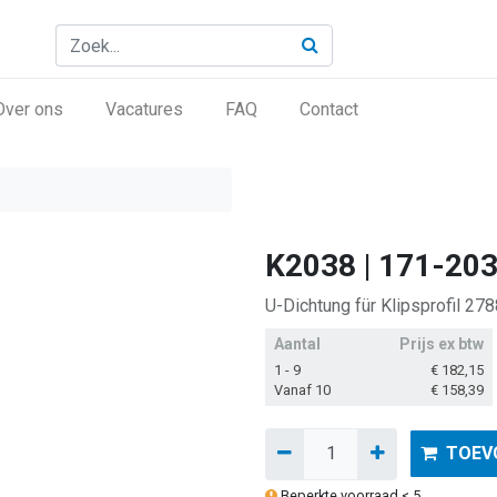
Over ons
Vacatures
FAQ
Contact
K2038 | 171-20
U-Dichtung für Klipsprofil 27
Aantal
Prijs ex btw
1 - 9
€
182,15
Vanaf 10
€
158,39
TOEV
Beperkte voorraad < 5