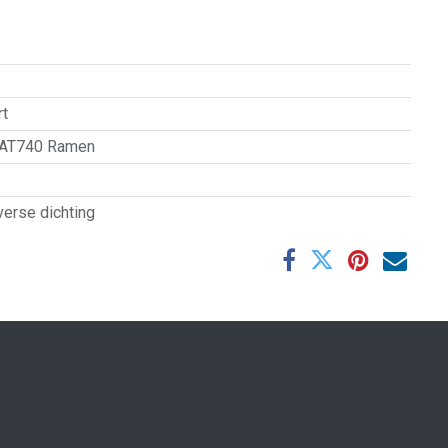
t
AT740 Ramen
verse dichting