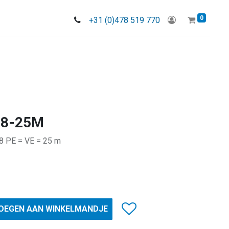
0
+31 (0)478 519 770
38-25M
88 PE = VE = 25 m
OEGEN AAN WINKELMANDJE