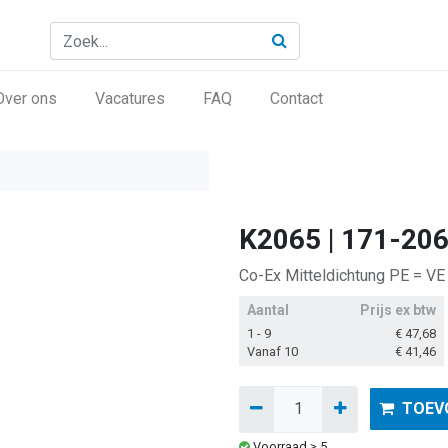
Over ons
Vacatures
FAQ
Contact
K2065 | 171-20
Co-Ex Mitteldichtung PE = VE
Aantal
Prijs ex btw
1 - 9
€
47,68
Vanaf 10
€
41,46
TOEV
Voorraad ≥ 5